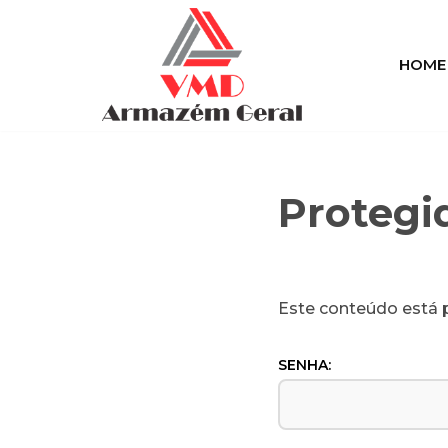
Pular
HOME
para
o
conteúdo
Protegi
Este conteúdo está p
SENHA: