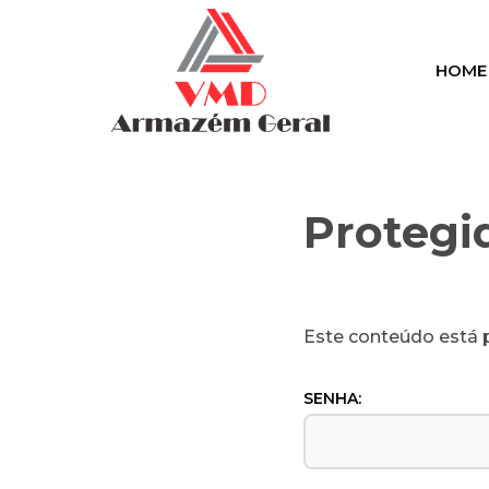
Pular
HOME
para
o
conteúdo
Protegi
Este conteúdo está p
SENHA: