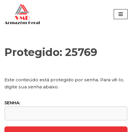
Pular
para
o
conteúdo
Protegido: 25769
Este conteúdo está protegido por senha. Para vê-lo,
digite sua senha abaixo.
SENHA: