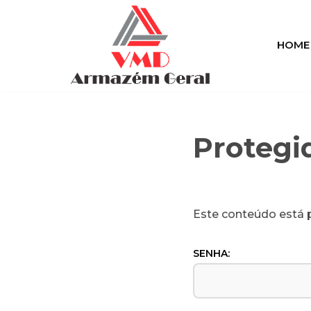
Pular
HOME
para
o
conteúdo
Protegi
Este conteúdo está p
SENHA: