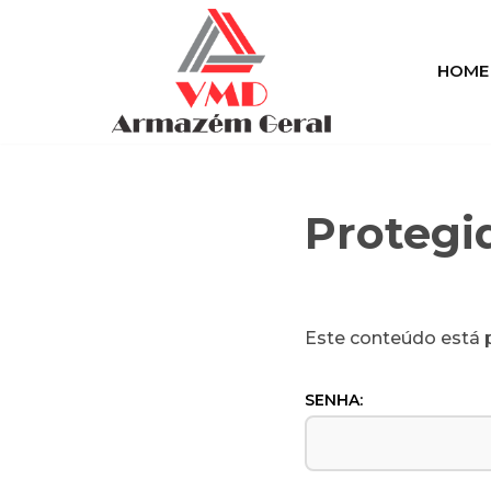
Pular
HOME
para
o
conteúdo
Protegi
Este conteúdo está p
SENHA: