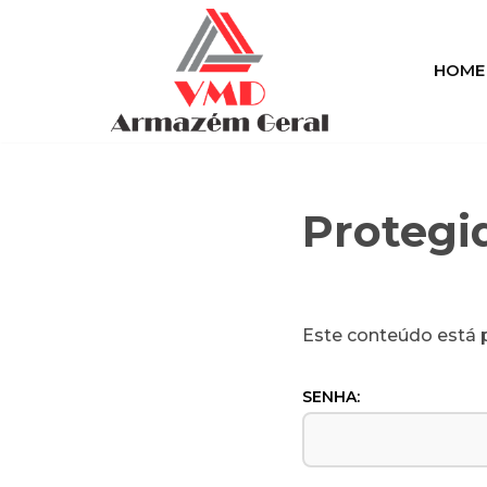
Pular
HOME
para
o
conteúdo
Protegi
Este conteúdo está p
SENHA: