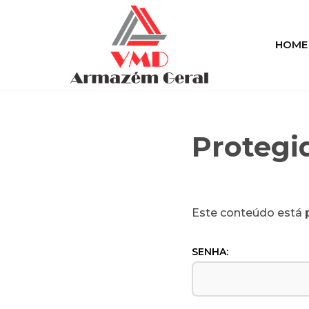
Pular
HOME
para
o
conteúdo
Protegi
Este conteúdo está p
SENHA: