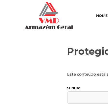
Pular
HOME
para
o
conteúdo
Protegi
Este conteúdo está p
SENHA: