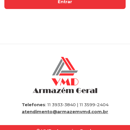
Telefones
: 11 3933-3840 | 11 3599-2404
atendimento@armazemvmd.com.br