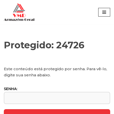
Pular
para
o
conteúdo
Protegido: 24726
Este conteúdo está protegido por senha. Para vê-lo,
digite sua senha abaixo.
SENHA: