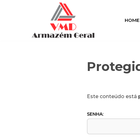
Pular
HOME
para
o
conteúdo
Protegi
Este conteúdo está p
SENHA: