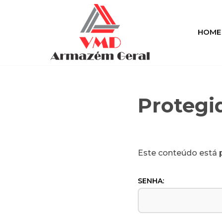
Pular
HOME
para
o
conteúdo
Protegi
Este conteúdo está p
SENHA: