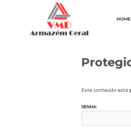
Pular
HOME
para
o
conteúdo
Protegi
Este conteúdo está p
SENHA: