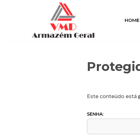
Pular
HOME
para
o
conteúdo
Protegi
Este conteúdo está p
SENHA: