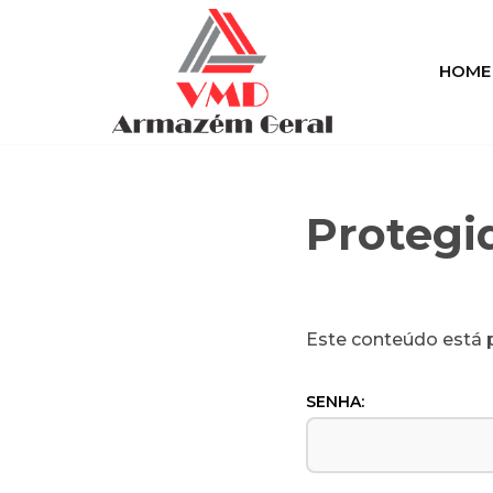
Pular
HOME
para
o
conteúdo
Protegi
Este conteúdo está p
SENHA: