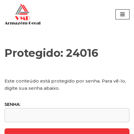
Pular
para
o
conteúdo
Protegido: 24016
Este conteúdo está protegido por senha. Para vê-lo,
digite sua senha abaixo.
SENHA: