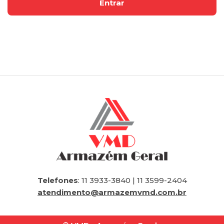
Telefones
: 11 3933-3840 | 11 3599-2404
atendimento@armazemvmd.com.br