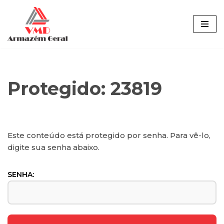
Pular
para
o
conteúdo
Protegido: 23819
Este conteúdo está protegido por senha. Para vê-lo,
digite sua senha abaixo.
SENHA: