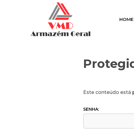
Pular
HOME
para
o
conteúdo
Protegi
Este conteúdo está p
SENHA: