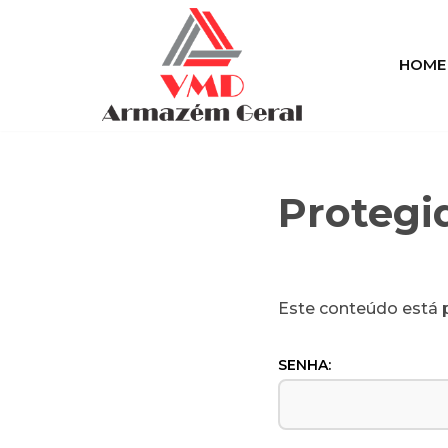
Pular
HOME
para
o
conteúdo
Protegi
Este conteúdo está p
SENHA: