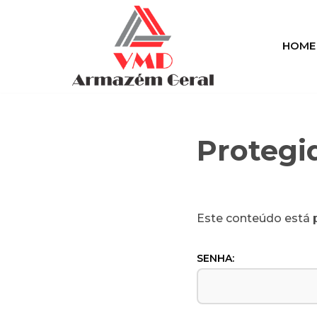
Pular
HOME
para
o
conteúdo
Protegi
Este conteúdo está p
SENHA: