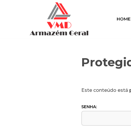
Pular
HOME
para
o
conteúdo
Protegi
Este conteúdo está p
SENHA: