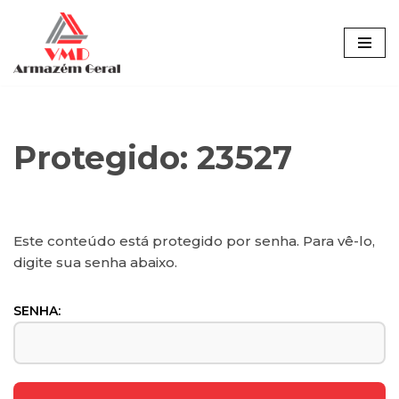
Pular
para
o
conteúdo
Protegido: 23527
Este conteúdo está protegido por senha. Para vê-lo,
digite sua senha abaixo.
SENHA: