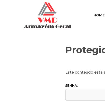
Pular
HOME
para
o
conteúdo
Protegid
Este conteúdo está p
SENHA: