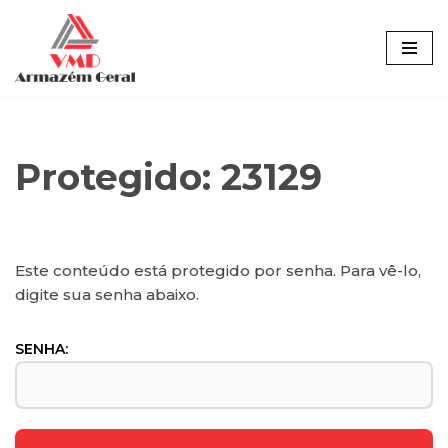
Pular
para
o
conteúdo
Protegido: 23129
Este conteúdo está protegido por senha. Para vê-lo,
digite sua senha abaixo.
SENHA: