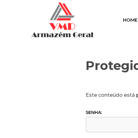
Pular
HOME
para
o
conteúdo
Protegi
Este conteúdo está p
SENHA: