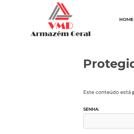
Pular
HOME
para
o
conteúdo
Protegi
Este conteúdo está p
SENHA: