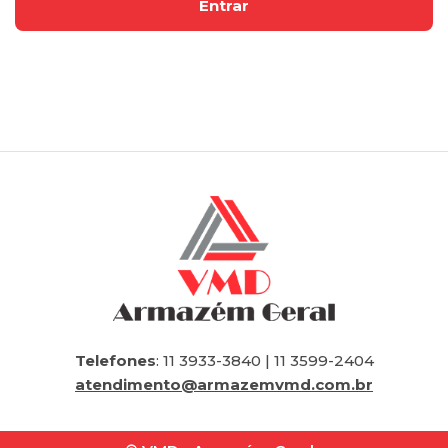
Telefones
: 11 3933-3840 | 11 3599-2404
atendimento@armazemvmd.com.br