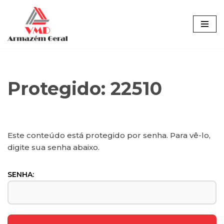
Pular
para
o
conteúdo
Protegido: 22510
Este conteúdo está protegido por senha. Para vê-lo,
digite sua senha abaixo.
SENHA: