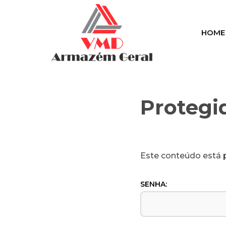
Pular
HOME
para
o
conteúdo
Protegi
Este conteúdo está p
SENHA: