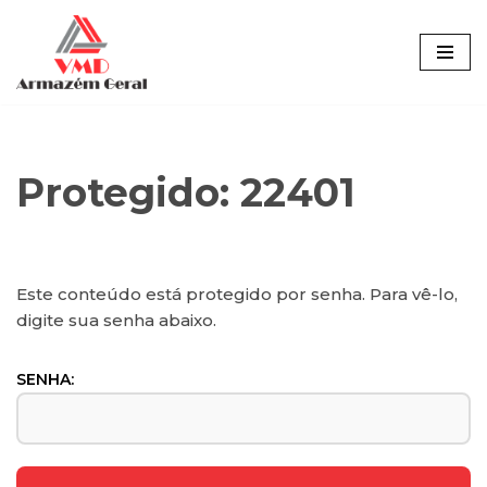
Pular
para
o
conteúdo
Protegido: 22401
Este conteúdo está protegido por senha. Para vê-lo,
digite sua senha abaixo.
SENHA: