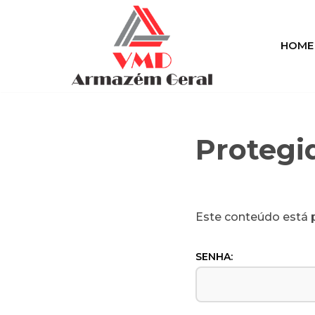
Pular
HOME
para
o
conteúdo
Protegi
Este conteúdo está p
SENHA: