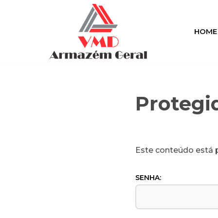
Pular
HOME
para
o
conteúdo
Protegi
Este conteúdo está p
SENHA: