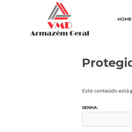
Pular
HOME
para
o
conteúdo
Protegid
Este conteúdo está p
SENHA: