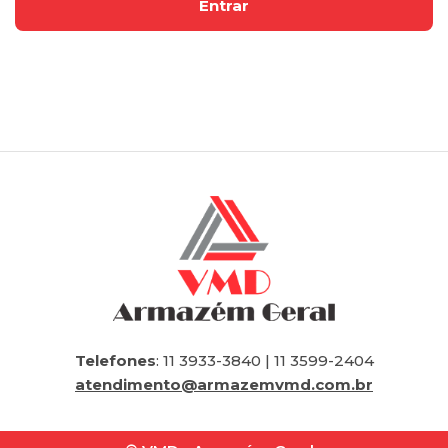
Telefones
: 11 3933-3840 | 11 3599-2404
atendimento@armazemvmd.com.br