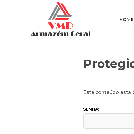
Pular
HOME
para
o
conteúdo
Protegi
Este conteúdo está p
SENHA: