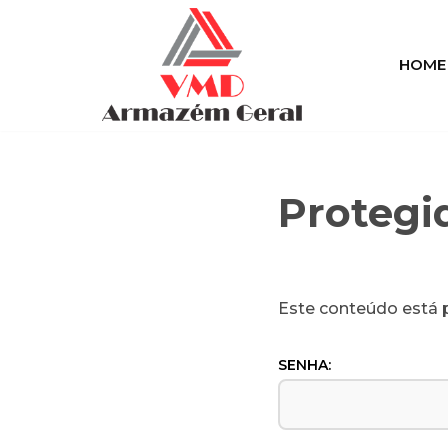
Pular
HOME
para
o
conteúdo
Protegi
Este conteúdo está p
SENHA: