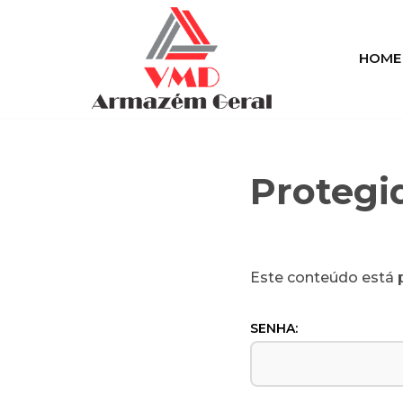
Pular
HOME
para
o
conteúdo
Protegid
Este conteúdo está p
SENHA: