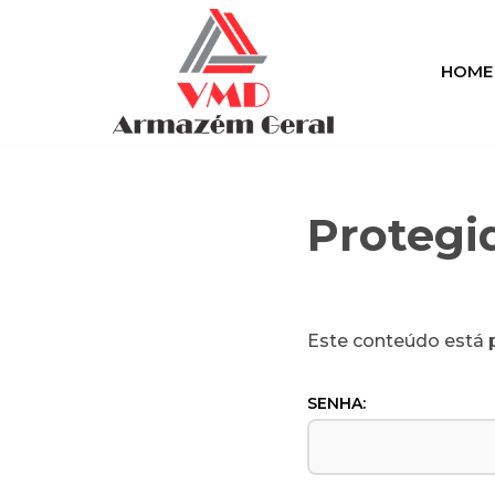
Pular
HOME
para
o
conteúdo
Protegi
Este conteúdo está p
SENHA: