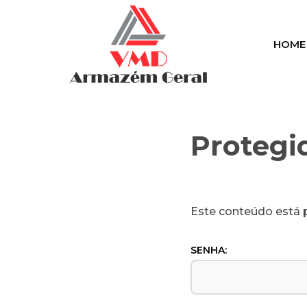
Pular
HOME
para
o
conteúdo
Protegid
Este conteúdo está p
SENHA: