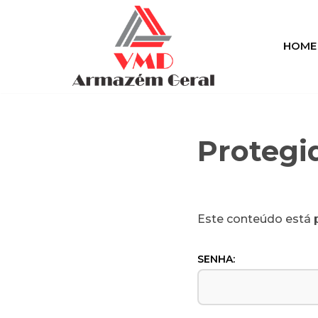
Pular
HOME
para
o
conteúdo
Protegi
Este conteúdo está p
SENHA: