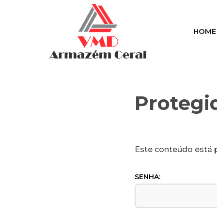
Pular
HOME
para
o
conteúdo
Protegid
Este conteúdo está p
SENHA: