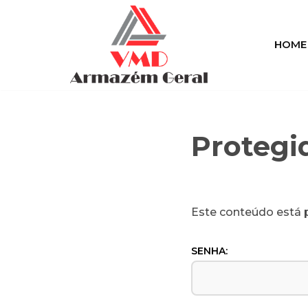
Pular
HOME
para
o
conteúdo
Protegi
Este conteúdo está p
SENHA: