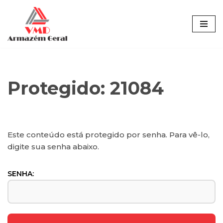
Pular
para
o
conteúdo
Protegido: 21084
Este conteúdo está protegido por senha. Para vê-lo,
digite sua senha abaixo.
SENHA: