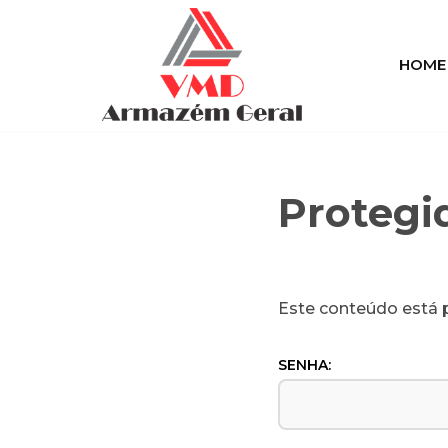
Pular
HOME
para
o
conteúdo
Protegi
Este conteúdo está p
SENHA: