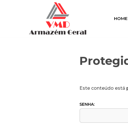
Pular
HOME
para
o
conteúdo
Protegi
Este conteúdo está p
SENHA: