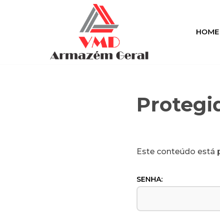
Pular
HOME
para
o
conteúdo
Protegi
Este conteúdo está p
SENHA: