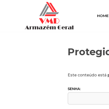
Pular
HOME
para
o
conteúdo
Protegi
Este conteúdo está p
SENHA: