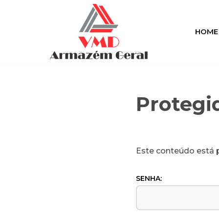
Pular
HOME
para
o
conteúdo
Protegid
Este conteúdo está p
SENHA: