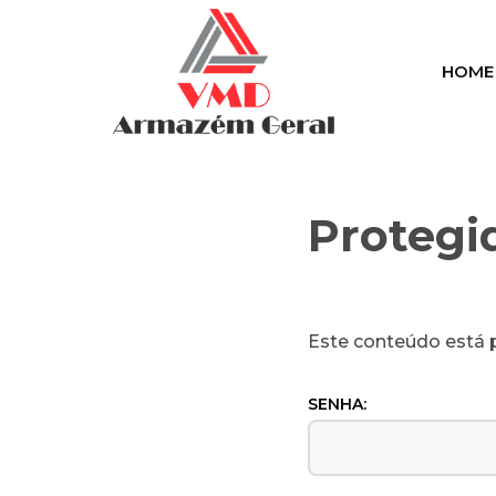
Pular
HOME
para
o
conteúdo
Protegid
Este conteúdo está p
SENHA: