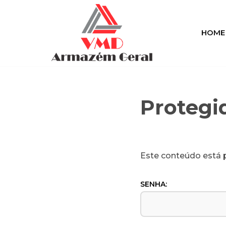
Pular
HOME
para
o
conteúdo
Protegi
Este conteúdo está p
SENHA: