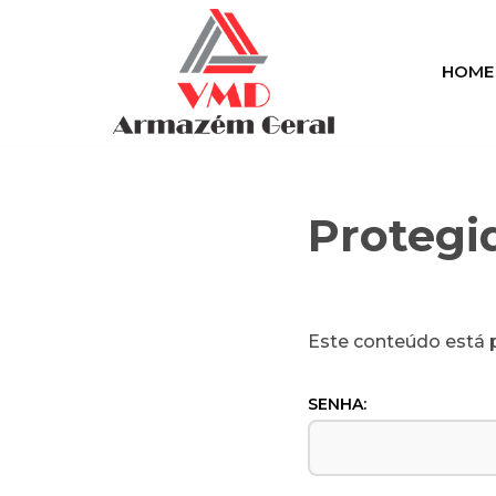
Pular
HOME
para
o
conteúdo
Protegi
Este conteúdo está p
SENHA: